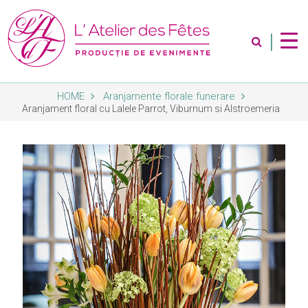
|
HOME
Aranjamente florale funerare
Despre Noi
Aranjament floral cu Lalele Parrot, Viburnum si Alstroemeria
Servicii
Magazin
Contact
Album Foto
Blog
Abonare Newsletter