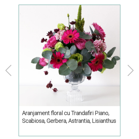
Aranjament floral cu Trandafiri Piano,
Aranj
Scabiosa, Gerbera, Astrantia, Lisianthus
și Feriga