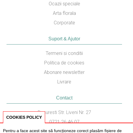
Ocazii speciale
Arta florala
Corporate
Suport & Ajutor
Termeni si conditii
Politica de cookies
Abonare newsletter
Livrare
Contact
Bucuresti Str. Liveni Nr. 27
COOKIES POLICY
0721.26.46.07
Pentru a face acest site să funcționeze corect plasăm fișiere de
031.436.87.38