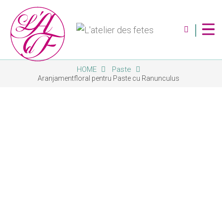
|
HOME
Paste
Despre Noi
Aranjamentfloral pentru Paste cu Ranunculus
Servicii
Magazin
Contact
Album Foto
Blog
Abonare Newsletter