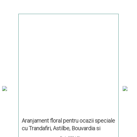
Aranjament floral pentru ocazii speciale
Aranj
 Prunus
cu Trandafiri, Astilbe, Bouvardia si
cu Ho
Eucalipt
Trand