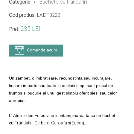
Buchete cu trandafiri
Categorie
Cod produs:
LADF0222
235 LEI
Pret:
Comanda acum
Un zambet, o imbrati
sare, recunostinta sau incurajare,
fiecare in parte sau toate in acelasi timp, sunt plusul de
frumos si bucurie al unui gest simplu oferit siesi sau celor
apropiati.
L' Atelier des Fetes vine in intampinarea ta cu un buchet
cu
Trandafiri, Gerbera, Garoafa și Eucalipt.