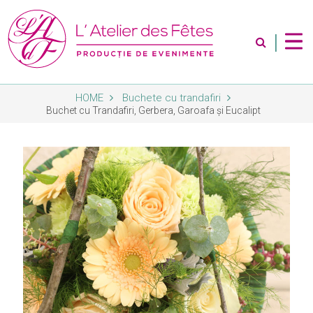
|
HOME
Buchete cu trandafiri
Despre Noi
Buchet cu Trandafiri, Gerbera, Garoafa și Eucalipt
Servicii
Magazin
Contact
Album Foto
Blog
Abonare Newsletter