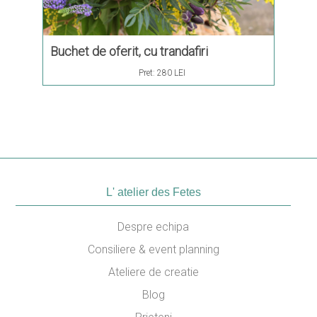
Buchet de oferit, cu trandafiri
Buche
Lisia
Pret:
280 LEI
L' atelier des Fetes
Despre echipa
Consiliere & event planning
Ateliere de creatie
Blog