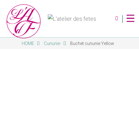
|
HOME
Cununie
Buchet cununie Yellow
Despre Noi
Servicii
Magazin
Contact
Album Foto
Blog
Abonare Newsletter