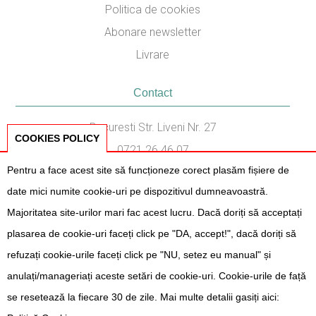
Politica de cookies
Abonare newsletter
Livrare
Contact
Bucuresti Str. Liveni Nr. 27
COOKIES POLICY
0721.26.46.07
Pentru a face acest site să funcționeze corect plasăm fișiere de
031.436.87.38
date mici numite cookie-uri pe dispozitivul dumneavoastră.
Program Consiliere:
Majoritatea site-urilor mari fac acest lucru. Dacă doriți să acceptați
Luni - Vineri, 11:00 - 17:00
plasarea de cookie-uri faceți click pe "DA, accept!", dacă doriți să
refuzați cookie-urile faceți click pe "NU, setez eu manual" și
anulați/manageriați aceste setări de cookie-uri. Cookie-urile de față
se resetează la fiecare 30 de zile. Mai multe detalii gasiți aici:
L' Atelier des Fêtes 2026
- Toate drepturile rezervate. Created by
G99