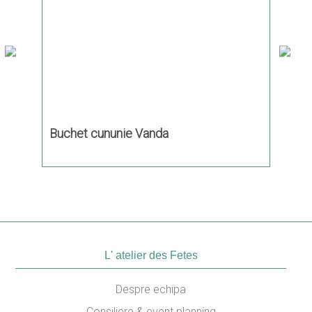
Buchet cununie Vanda
Buche
L' atelier des Fetes
Despre echipa
Consiliere & event planning