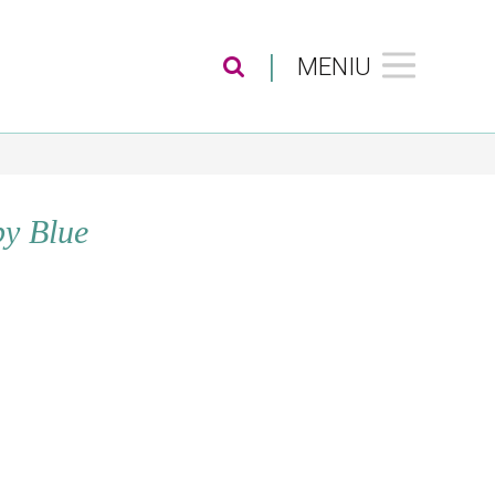
|
MENIU
Contact
by Blue
Album foto
Blog
Abonare newsletter