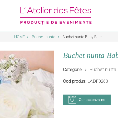
HOME
Buchet nunta
Buchet nunta Baby Blue
Servicii
Magazin
Buchet nunta Ba
Organizare evenimente
Nunta - Botez
Buchet nunta
Consiliere & event planing
Ornamente florale
Categorie
Ateliere recreative
Ocazii speciale
Arta florala
Cod produs:
LADF0260
Corporate
Oferte speciale
Contacteaza-ne