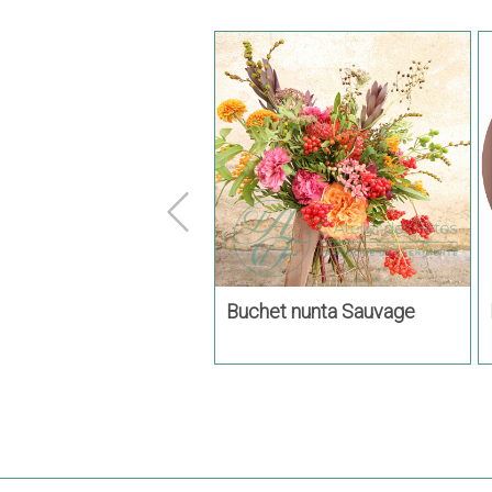
et nunta Joy
Buchet nunta Sauvage