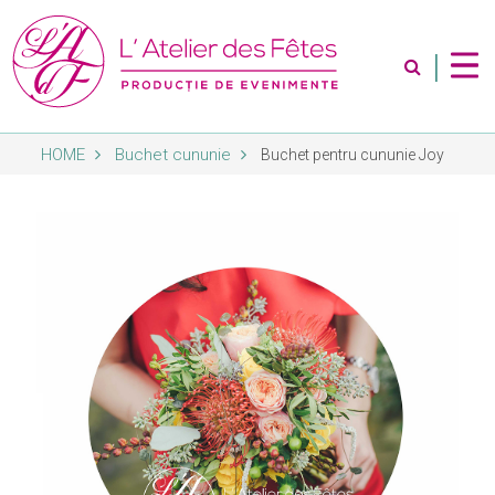
|
HOME
Buchet cununie
Buchet pentru cununie Joy
Despre Noi
Servicii
Magazin
Contact
Album Foto
Blog
Abonare Newsletter