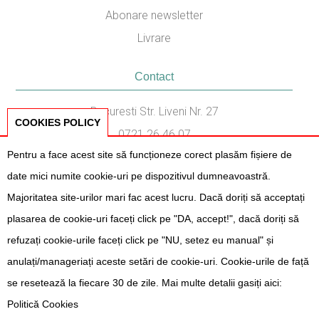
Abonare newsletter
Livrare
Contact
Bucuresti Str. Liveni Nr. 27
COOKIES POLICY
0721.26.46.07
Pentru a face acest site să funcționeze corect plasăm fișiere de
031.436.87.38
date mici numite cookie-uri pe dispozitivul dumneavoastră.
Program Consiliere:
Majoritatea site-urilor mari fac acest lucru. Dacă doriți să acceptați
Luni - Vineri, 11:00 - 17:00
plasarea de cookie-uri faceți click pe "DA, accept!", dacă doriți să
refuzați cookie-urile faceți click pe "NU, setez eu manual" și
anulați/manageriați aceste setări de cookie-uri. Cookie-urile de față
se resetează la fiecare 30 de zile. Mai multe detalii gasiți aici:
L' Atelier des Fêtes 2026
- Toate drepturile rezervate. Created by
G99
Politică Cookies