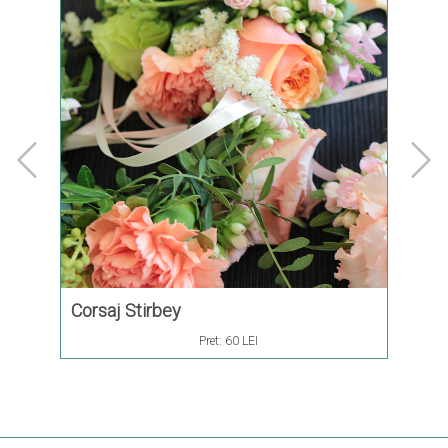
Corsaj Stirbey
Corsa
Pret:
60 LEI