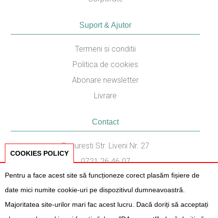
Suport & Ajutor
Termeni si conditii
Politica de cookies
Abonare newsletter
Livrare
Contact
Bucuresti Str. Liveni Nr. 27
COOKIES POLICY
0721.26.46.07
Pentru a face acest site să funcționeze corect plasăm fișiere de
031.436.87.38
date mici numite cookie-uri pe dispozitivul dumneavoastră.
Program Consiliere:
Majoritatea site-urilor mari fac acest lucru. Dacă doriți să acceptați
Luni - Vineri, 11:00 - 17:00