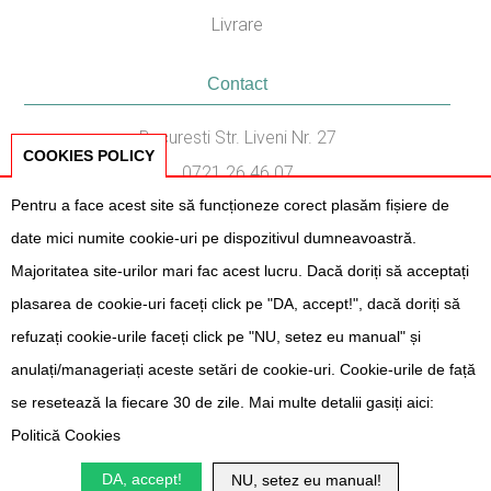
Livrare
Contact
Bucuresti Str. Liveni Nr. 27
COOKIES POLICY
0721.26.46.07
Pentru a face acest site să funcționeze corect plasăm fișiere de
031.436.87.38
date mici numite cookie-uri pe dispozitivul dumneavoastră.
Program Consiliere:
Majoritatea site-urilor mari fac acest lucru. Dacă doriți să acceptați
Luni - Vineri, 11:00 - 17:00
plasarea de cookie-uri faceți click pe "DA, accept!", dacă doriți să
refuzați cookie-urile faceți click pe "NU, setez eu manual" și
anulați/manageriați aceste setări de cookie-uri. Cookie-urile de față
se resetează la fiecare 30 de zile. Mai multe detalii gasiți aici:
L' Atelier des Fêtes 2026
- Toate drepturile rezervate. Created by
G99
Politică Cookies
DA, accept!
NU, setez eu manual!