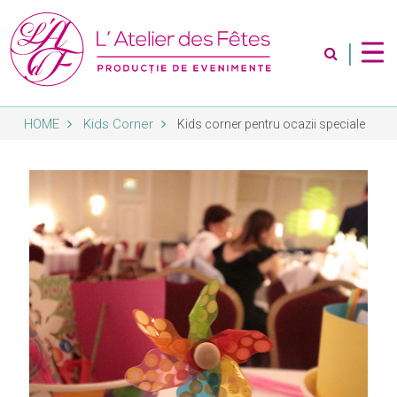
|
HOME
Kids Corner
Kids corner pentru ocazii speciale
Despre Noi
Servicii
Magazin
Contact
Album Foto
Blog
Abonare Newsletter