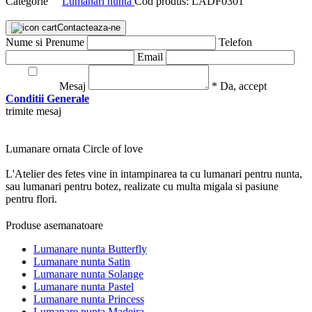
Categorie
Lumanari nunta
Cod produs:
LADF0301
Contacteaza-ne
Nume si Prenume
Telefon
Email
Mesaj
* Da, accept
Conditii Generale
trimite mesaj
Lumanare ornata Circle of love
L'Atelier des fetes vine in intampinarea ta cu lumanari pentru nunta,
sau lumanari pentru botez, realizate cu multa migala si pasiune
pentru flori.
Produse asemanatoare
Lumanare nunta Butterfly
Lumanare nunta Satin
Lumanare nunta Solange
Lumanare nunta Pastel
Lumanare nunta Princess
Lumanare nunta Madeira