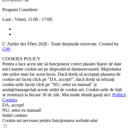
Program Consiliere:
Luni - Vineri, 11:00 - 17:00
L' Atelier des Fêtes 2026
- Toate drepturile rezervate. Created by
G99
COOKIES POLICY
Pentru a face acest site să funcționeze corect plasăm fișiere de date
mici numite cookie-uri pe dispozitivul dumneavoastră. Majoritatea
site-urilor mari fac acest lucru. Dacă doriți să acceptați plasarea de
cookie-uri faceți click pe "DA, accept!", dacă doriți să refuzați
cookie-urile faceți click pe "NU, setez eu manual" și
anulați/manageriați aceste setări de cookie-uri. Cookie-urile de față
se resetează la fiecare 30 de zile. Mai multe detalii gasiți aici:
Politică
Cookies
DA, accept!
NU, setez eu manual!
Setări cookies
Cookie-uri necesare pentru funcționarea website-ului