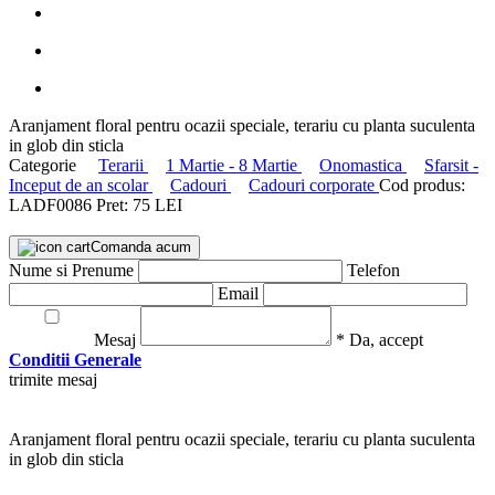
Aranjament floral pentru ocazii speciale, terariu cu planta suculenta
in glob din sticla
Categorie
Terarii
1 Martie - 8 Martie
Onomastica
Sfarsit -
Inceput de an scolar
Cadouri
Cadouri corporate
Cod produs:
LADF0086
Pret:
75 LEI
Comanda acum
Nume si Prenume
Telefon
Email
Mesaj
* Da, accept
Conditii Generale
trimite mesaj
Aranjament floral pentru ocazii speciale, terariu cu planta suculenta
in glob din sticla