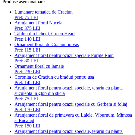
Produse asemanatoare
Lumanare tematica de Craciun
Pret:
75 LEI
Aranjament floral Nacela
Pret:
375 LEI
Tablou din licheni, Green Heart
Pret:
140 LEI
Ornament floral de Craciun in vas
Pret:
115 LEI
Aranjament floral pentru ocazii speciale Purple Rain
Pret:
80 LEI
Ornament floral cu lamaie
Pret:
230 LEI
Coronita de Craciun cu braduti pentru usa
Pret:
145 LEI
Aranjament floral pentru ocazii speciale, terariu cu planta
suculenta in glob din sticla
Pret:
75 LEI
Aranjament floral pentru ocazii speciale cu Gerbera si foliaj
Pret:
170 LEI
Aranjament floral de primavara cu Lalele, Viburnum, Mimosa
si Eucalipt
Pret:
150 LEI
Aranjament floral pentru ocazii speciale, terariu cu planta