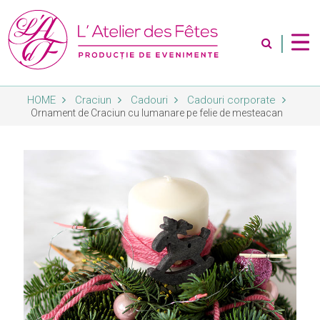
|
HOME
Craciun
Cadouri
Cadouri corporate
Despre Noi
Ornament de Craciun cu lumanare pe felie de mesteacan
Servicii
Magazin
Contact
Album Foto
Blog
Abonare Newsletter