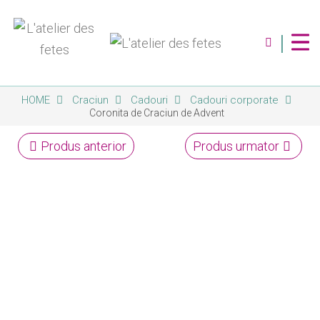
|
HOME
Craciun
Cadouri
Cadouri corporate
Despre Noi
Coronita de Craciun de Advent
Servicii
Produs anterior
Produs urmator
Magazin
Contact
Album Foto
Blog
Abonare Newsletter