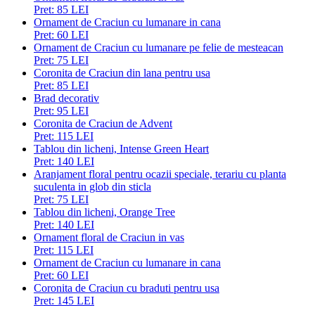
Pret:
85 LEI
Ornament de Craciun cu lumanare in cana
Pret:
60 LEI
Ornament de Craciun cu lumanare pe felie de mesteacan
Pret:
75 LEI
Coronita de Craciun din lana pentru usa
Pret:
85 LEI
Brad decorativ
Pret:
95 LEI
Coronita de Craciun de Advent
Pret:
115 LEI
Tablou din licheni, Intense Green Heart
Pret:
140 LEI
Aranjament floral pentru ocazii speciale, terariu cu planta
suculenta in glob din sticla
Pret:
75 LEI
Tablou din licheni, Orange Tree
Pret:
140 LEI
Ornament floral de Craciun in vas
Pret:
115 LEI
Ornament de Craciun cu lumanare in cana
Pret:
60 LEI
Coronita de Craciun cu braduti pentru usa
Pret:
145 LEI