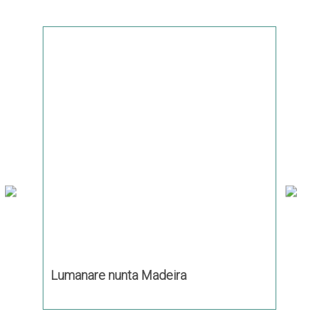
Lumanare nunta Madeira
Luman