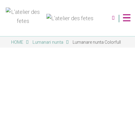
|
HOME
Lumanari nunta
Lumanare nunta Colorfull
Despre Noi
Servicii
Magazin
Contact
Album Foto
Blog
Abonare Newsletter