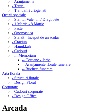
- Aranjamente
- Terarii
- Trandafiri criogenati
Ocazii speciale
- Sfantul Valentin / Dragobete
- 1 Martie - 8 Martie
- Paste
- Onomastica
- Sfarsit - Inceput de an scolar
- Craciun
- Hanukkah
- Cadouri
- In Memoriam
-- Coroane - Jerbe
-- Aranjamente florale funerare
-- Buchete funerare
Arta florala
- Structuri florale
- Design Floral
Corporate
- Cadouri corporate
- Design Office
Arcada