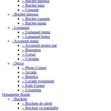
-- Buchet mireasa
-- Buchet nasa
-- Cununie
- Buchet mireasa
-- Buchet cununie
-- Buchet nunta
- Lumanari
-- Lumanari nunta
-- Lumanari botez
- Accesorii nunta
-- Accesorii pentru par
-- Butoniera
-- Corsaj
-- Coronita
- Decor
-- Photo Corner
-- Arcada
-- Biserica
-- Locatie eveniment
-- Kids Corner
-- Cristelnita
Ornamente florale
- Buchete
-- Buchete de oferit
-- Buchete cu trandafiri