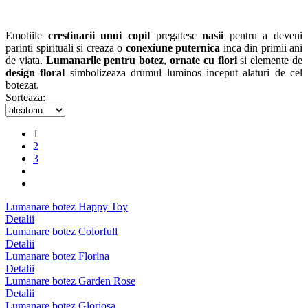
Emotiile
crestinarii unui copil
pregatesc
nasii
pentru a deveni
parinti spirituali si creaza o
conexiune puternica
inca din primii ani
de viata.
Lumanarile pentru botez
,
ornate cu flori
si elemente de
design floral
simbolizeaza drumul luminos inceput alaturi de cel
botezat.
Sorteaza:
1
2
3
Lumanare botez Happy Toy
Detalii
Lumanare botez Colorfull
Detalii
Lumanare botez Florina
Detalii
Lumanare botez Garden Rose
Detalii
Lumanare botez Gloriosa