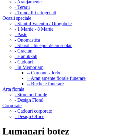
- Aranjamente
- Terarii
- Trandafiri criogenati
Ocazii speciale
- Sfantul Valentin / Dragobete
- 1 Martie - 8 Martie
- Paste
- Onomastica
- Sfarsit - Inceput de an scolar
- Craciun
- Hanukkah
- Cadouri
- In Memoriam
-- Coroane - Jerbe
-- Aranjamente florale funerare
-- Buchete funerare
Arta florala
- Structuri florale
- Design Floral
Corporate
- Cadouri corporate
- Design Office
Lumanari botez