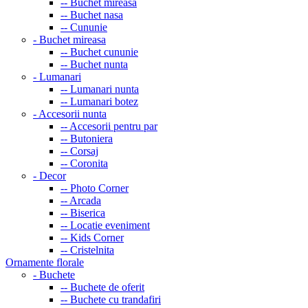
-- Buchet mireasa
-- Buchet nasa
-- Cununie
- Buchet mireasa
-- Buchet cununie
-- Buchet nunta
- Lumanari
-- Lumanari nunta
-- Lumanari botez
- Accesorii nunta
-- Accesorii pentru par
-- Butoniera
-- Corsaj
-- Coronita
- Decor
-- Photo Corner
-- Arcada
-- Biserica
-- Locatie eveniment
-- Kids Corner
-- Cristelnita
Ornamente florale
- Buchete
-- Buchete de oferit
-- Buchete cu trandafiri